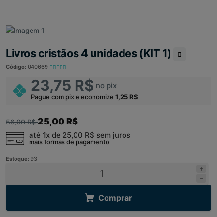
Livros cristãos 4 unidades (KIT 1)
Código:
040669
23,75 R$
no pix
Pague com pix e economize
1,25 R$
25,00 R$
56,00 R$
até 1x de
25,00 R$
sem juros
mais formas de pagamento
Estoque:
93
Comprar