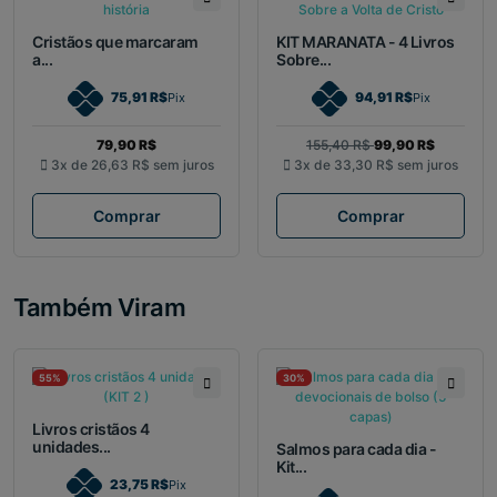
Cristãos que marcaram
KIT MARANATA - 4 Livros
a...
Sobre...
75,91 R$
94,91 R$
Pix
Pix
79,90 R$
155,40 R$
99,90 R$
3x de
26,63 R$
sem juros
3x de
33,30 R$
sem juros
Comprar
Comprar
Também Viram
55%
30%
Livros cristãos 4
unidades...
Salmos para cada dia -
Kit...
23,75 R$
Pix